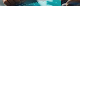
J'aimerais participer au
webinaire, inscrivez-moi !
Prénom
Nom
E-mail