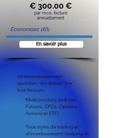
€ 300.00 €
par mo
is, facturé
annuellement
Économisez 16%
En savoir plus
ompagnement
Un acc
quotidien, des directs "live"
tous les jours,
Multi-produits (indices,
Futures, CFDs, Options,
Actions et ETF)
Tous styles de trading et
d'investissement: scalping et