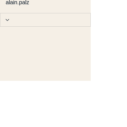
alain.palz
BERNARD PRATS-DESCLAUX
Méthode GTAS