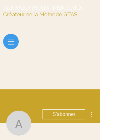
BERNARD PRATS-DESCLAUX
Créateur de la Méthode GTAS
Plus d'actions
S'abonner
alain.palz