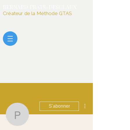
BERNARD PRATS-DESCLAUX
Créateur de la Méthode GTAS
Plus d'actions
S'abonner
patrick.pene