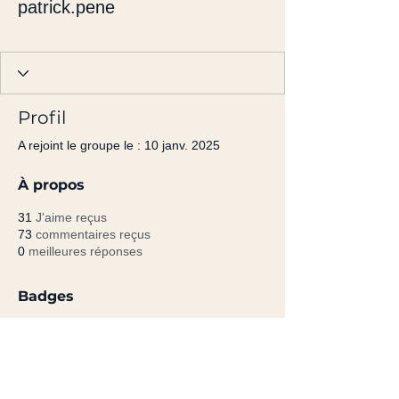
patrick.pene
Apprenti Yogi
Forum
+
4
Profil
A rejoint le groupe le : 10 janv. 2025
À propos
31
J'aime reçus
73
commentaires reçus
0
meilleures réponses
Badges
Apprenti Yogi