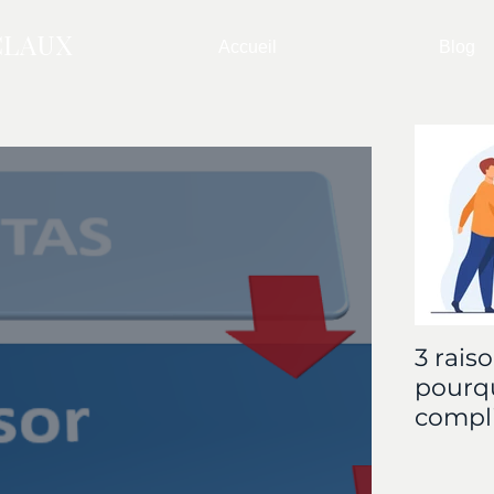
CLAUX
Accueil
Blog
3 rais
pourqu
compl