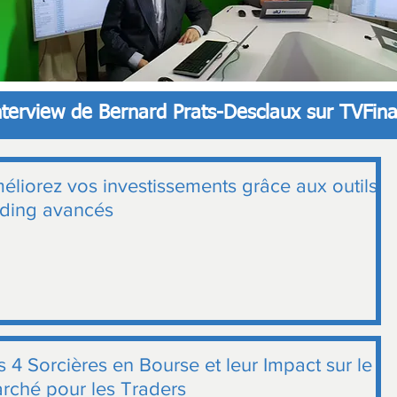
interview de Bernard Prats-Desclaux sur TVFin
éliorez vos investissements grâce aux outils d
ading avancés
s 4 Sorcières en Bourse et leur Impact sur le
rché pour les Traders