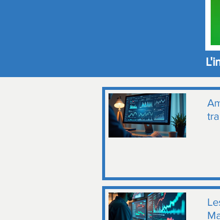
L'
Am
tr
Le
Ma