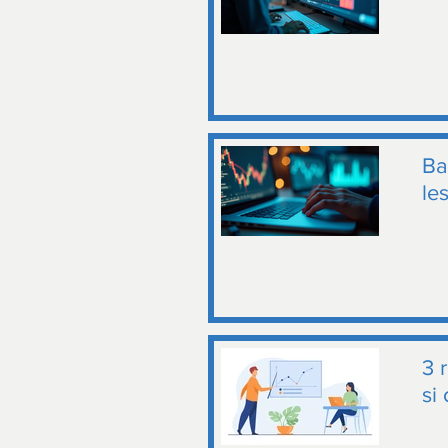
Ba
le
3 
si