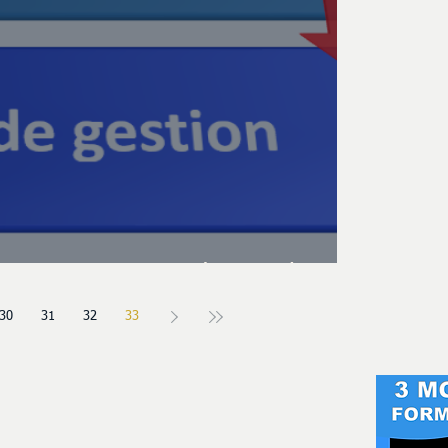
n environnement de taux bas
30
31
32
33