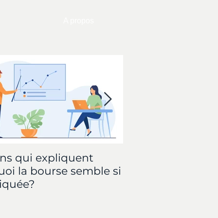
A propos
ons qui expliquent
Trading: Le Stop L
oi la bourse semble si
WINVEST
iquée?