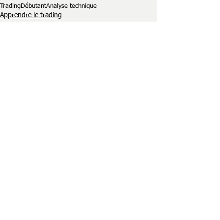
Trading
Débutant
Analyse technique
Apprendre le trading
Comprendre les marchés financiers
Analyse Technique
Commentaires
Rédigez un commentaire...
Posts à l'affiche