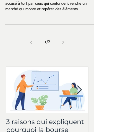
Le trading contrarien ou Mean Reversal est souvent
accusé à tort par ceux qui confondent vendre un
marché qui monte et repérer des éléments
1
/
2
3 raisons qui expliquent
Trading: Le S