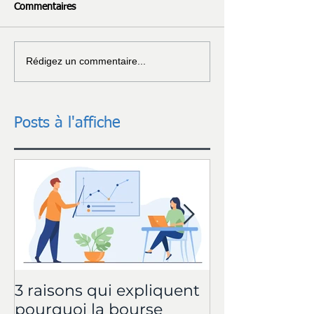
Commentaires
Rédigez un commentaire...
Posts à l'affiche
3 raisons qui expliquent
Trading: Le S
pourquoi la bourse
WINVEST